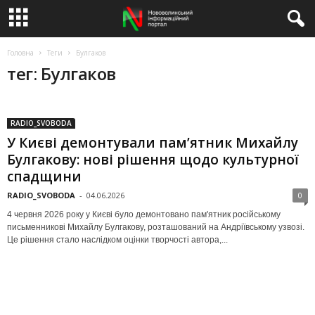
Головна
Теги
Булгаков
тег: Булгаков
RADIO_SVOBODA
У Києві демонтували пам’ятник Михайлу
Булгакову: нові рішення щодо культурної
спадщини
RADIO_SVOBODA
-
04.06.2026
0
4 червня 2026 року у Києві було демонтовано пам'ятник російському
письменникові Михайлу Булгакову, розташований на Андріївському узвозі.
Це рішення стало наслідком оцінки творчості автора,...