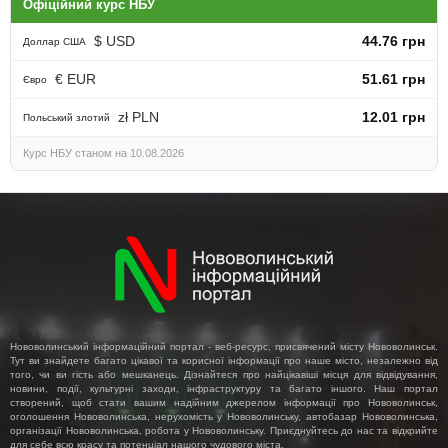
Офіційний курс НБУ
$ USD
44.76 грн
Доллар США
€ EUR
51.61 грн
Євро
zł PLN
12.01 грн
Польський злотий
Курс НБУ станом на 10.08.2026
Нововолинський інформаційний портал - веб-ресурс, присвячений місту Нововолинськ.
Тут ви знайдете багато цікавої та корисної інформації про наше місто, незалежно від
того, чи ви гість або мешканець. Дізнайтеся про найцікавіші місця для відвідування,
новини, події, культурні заходи, інфраструктуру та багато іншого. Наш портал
створений, щоб стати вашим надійним джерелом інформації про Нововолинськ,
оголошення Нововолинська, нерухомість у Нововолинську, автобазар Нововолинська,
організації Нововолинська, робота у Нововолинську. Приєднуйтесь до нас та відкрийте
для себе всю красу та потенціал нашого чудового міста.