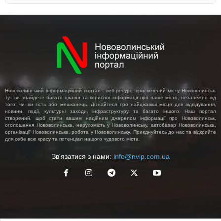
Нововолинський інформаційний портал - веб-ресурс, присвячений місту Нововолинськ.
Тут ви знайдете багато цікавої та корисної інформації про наше місто, незалежно від
того, чи ви гість або мешканець. Дізнайтеся про найцікавіші місця для відвідування,
новини, події, культурні заходи, інфраструктуру та багато іншого. Наш портал
створений, щоб стати вашим надійним джерелом інформації про Нововолинськ,
оголошення Нововолинська, нерухомість у Нововолинську, автобазар Нововолинська,
організації Нововолинська, робота у Нововолинську. Приєднуйтесь до нас та відкрийте
для себе всю красу та потенціал нашого чудового міста.
Зв'язатися з нами:
info@nvip.com.ua