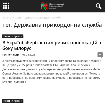
Головна
Теги
Державна прикордонна служба
тег: Державна прикордонна служба
Новини Країни
В Україні зберігається ризик провокацій з
боку Білорусі
rbc_for_nvip
-
06.06.2026
0
З боку Білорусі можливі провокації у напрямку Києва та західних областей,
як це було у 2022 році. Як повідомляє РБК-Україна, про це речник
Державної прикордонної служби України Андрій Демченко заявив в Media
Center Ukraine. За його словами, ризик провокацій залишається. "Можуть
бути провокації і по напрямку Києва. Можуть бути провокації по напрямку
західної ділянки з
Новини Країни