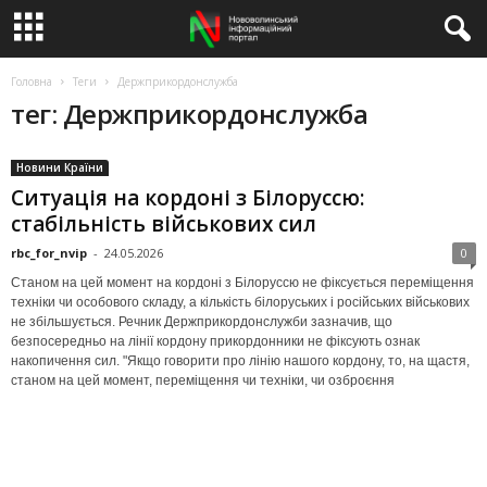
Головна
Теги
Держприкордонслужба
тег: Держприкордонслужба
Новини Країни
Ситуація на кордоні з Білоруссю:
стабільність військових сил
rbc_for_nvip
-
24.05.2026
0
Станом на цей момент на кордоні з Білоруссю не фіксується переміщення
техніки чи особового складу, а кількість білоруських і російських військових
не збільшується. Речник Держприкордонслужби зазначив, що
безпосередньо на лінії кордону прикордонники не фіксують ознак
накопичення сил. "Якщо говорити про лінію нашого кордону, то, на щастя,
станом на цей момент, переміщення чи техніки, чи озброєння