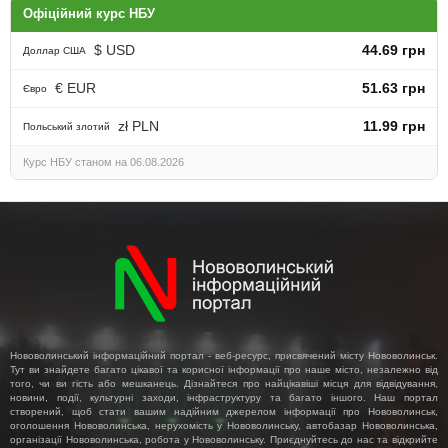
Офіційний курс НБУ
$ USD
44.69 грн
Доллар США
€ EUR
51.63 грн
Євро
zł PLN
11.99 грн
Польський злотий
Курс НБУ станом на 06.08.2026
Нововолинський інформаційний портал - веб-ресурс, присвячений місту Нововолинськ.
Тут ви знайдете багато цікавої та корисної інформації про наше місто, незалежно від
того, чи ви гість або мешканець. Дізнайтеся про найцікавіші місця для відвідування,
новини, події, культурні заходи, інфраструктуру та багато іншого. Наш портал
створений, щоб стати вашим надійним джерелом інформації про Нововолинськ,
оголошення Нововолинська, нерухомість у Нововолинську, автобазар Нововолинська,
організації Нововолинська, робота у Нововолинську. Приєднуйтесь до нас та відкрийте