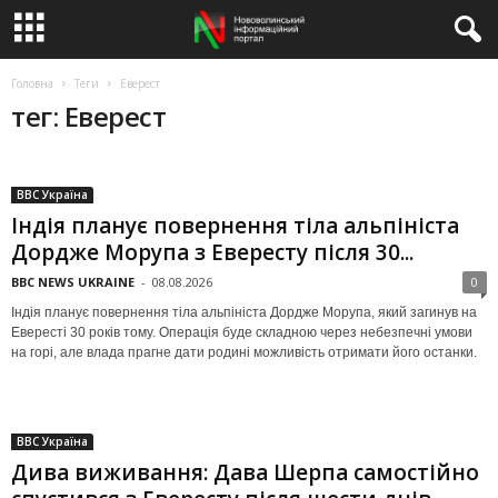
Головна
Теги
Еверест
тег: Еверест
BBC Україна
Індія планує повернення тіла альпініста
Дордже Морупа з Евересту після 30...
BBC NEWS UKRAINE
-
08.08.2026
0
Індія планує повернення тіла альпініста Дордже Морупа, який загинув на
Евересті 30 років тому. Операція буде складною через небезпечні умови
на горі, але влада прагне дати родині можливість отримати його останки.
BBC Україна
Дива виживання: Дава Шерпа самостійно