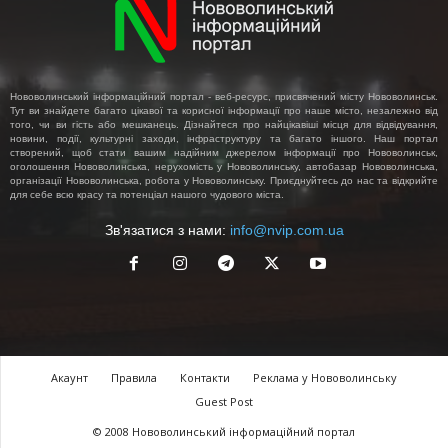
Нововолинський інформаційний портал - веб-ресурс, присвячений місту Нововолинськ.
Тут ви знайдете багато цікавої та корисної інформації про наше місто, незалежно від
того, чи ви гість або мешканець. Дізнайтеся про найцікавіші місця для відвідування,
новини, події, культурні заходи, інфраструктуру та багато іншого. Наш портал
створений, щоб стати вашим надійним джерелом інформації про Нововолинськ,
оголошення Нововолинська, нерухомість у Нововолинську, автобазар Нововолинська,
організації Нововолинська, робота у Нововолинську. Приєднуйтесь до нас та відкрийте
для себе всю красу та потенціал нашого чудового міста.
Зв'язатися з нами:
info@nvip.com.ua
Акаунт
Правила
Контакти
Реклама у Нововолинську
Guest Post
© 2008 Нововолинський інформаційний портал