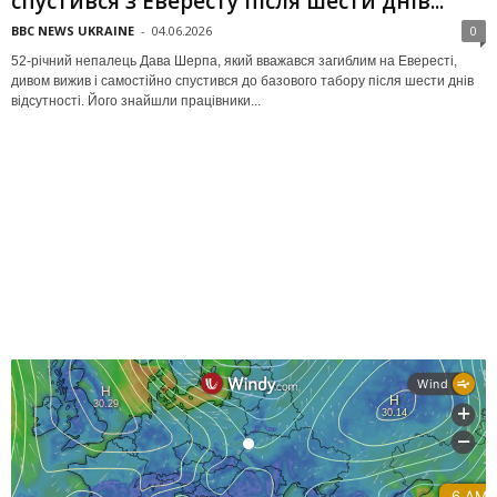
спустився з Евересту після шести днів...
BBC NEWS UKRAINE
-
04.06.2026
0
52-річний непалець Дава Шерпа, який вважався загиблим на Евересті,
дивом вижив і самостійно спустився до базового табору після шести днів
відсутності. Його знайшли працівники...