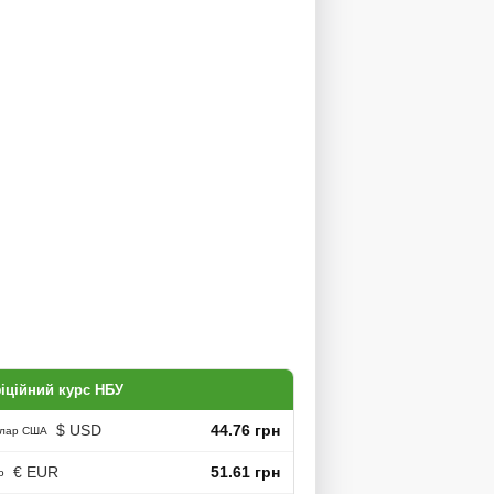
іційний курс НБУ
$ USD
44.76 грн
лар США
€ EUR
51.61 грн
о