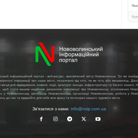
Пол
Кур
ський інформаційний портал - веб-ресурс, присвячений місту Нововолинськ. Тут ви знайд
 корисної інформації про наше місто, незалежно від того, чи ви гість або мешканець. Діз
і місця для відвідування, новини, події, культурні заходи, інфраструктуру та багато іншого.
, щоб стати вашим надійним джерелом інформації про Нововолинськ, оголошення Ново
ть у Нововолинську, автобазар Нововолинська, організації Нововолинська, робота у Ново
сь до нас та відкрийте для себе всю красу та потенціал нашого чудового міста.
Зв'язатися з нами:
info@nvip.com.ua