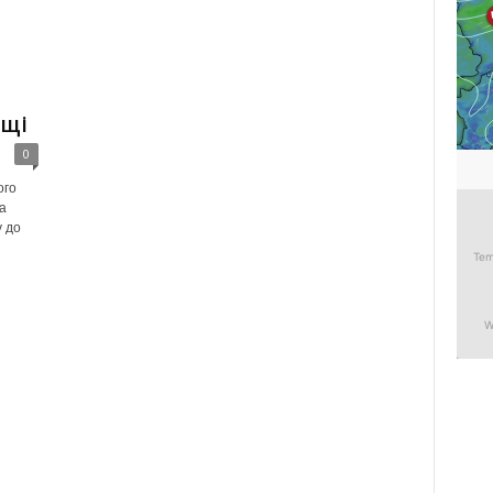
ьщі
0
ого
а
у до