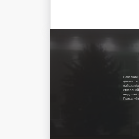
Нововолин
цікавої та
найцікавіш
створений
нерухоміс
Приєднуйте