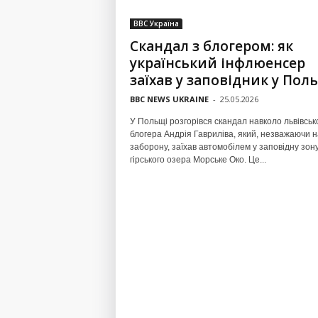
BBC Україна
Скандал з блогером: як
український інфлюенсер
заїхав у заповідник у Пол
BBC NEWS UKRAINE
-
25.05.2026
У Польщі розгорівся скандал навколо львівськ
блогера Андрія Гавриліва, який, незважаючи н
заборону, заїхав автомобілем у заповідну зон
гірського озера Морське Око. Це...