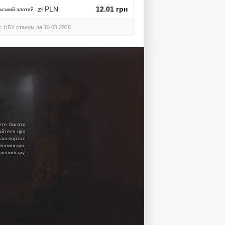
zł PLN
12.01 грн
ьський злотий
с НБУ станом на 10.08.2026
ете багато
найтеся про
 Наш портал
волинська,
волинську.