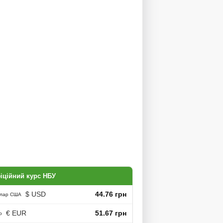
іційний курс НБУ
$ USD
44.76 грн
лар США
€ EUR
51.67 грн
о