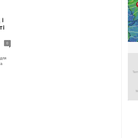
 і
ті
0
 для
та