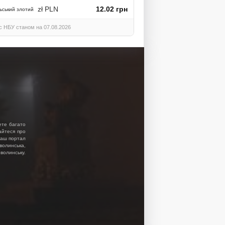
zł PLN
12.02 грн
ьський злотий
с НБУ станом на 07.08.2026
ете багато
найтеся про
 Наш портал
волинська,
волинську.