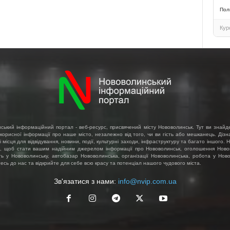
Пол
Кур
ський інформаційний портал - веб-ресурс, присвячений місту Нововолинськ. Тут ви знайд
 корисної інформації про наше місто, незалежно від того, чи ви гість або мешканець. Діз
і місця для відвідування, новини, події, культурні заходи, інфраструктуру та багато іншого.
, щоб стати вашим надійним джерелом інформації про Нововолинськ, оголошення Ново
ть у Нововолинську, автобазар Нововолинська, організації Нововолинська, робота у Ново
сь до нас та відкрийте для себе всю красу та потенціал нашого чудового міста.
Зв'язатися з нами:
info@nvip.com.ua