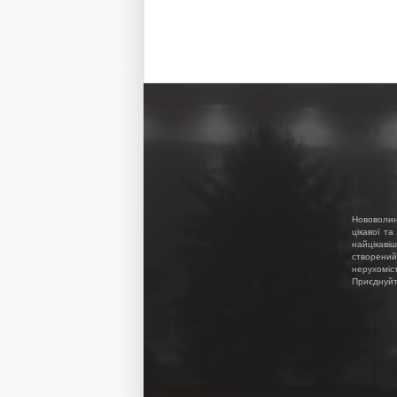
Нововолин
цікавої та
найцікавіш
створений
нерухоміс
Приєднуйте