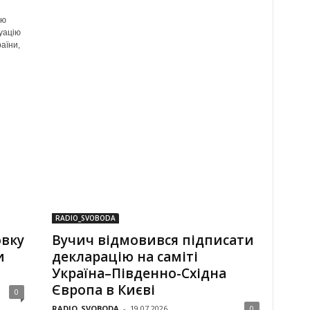
єю
уацію
аїни,
RADIO_SVOBODA
овку
Вучич відмовився підписати
и
декларацію на саміті
Україна–Південно-Східна
Європа в Києві
0
RADIO_SVOBODA
-
19.07.2026
0