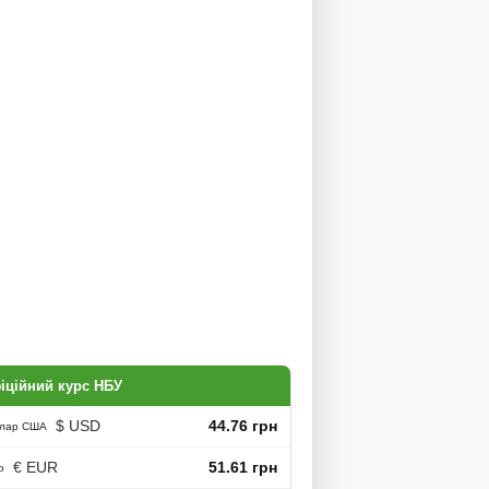
іційний курс НБУ
$ USD
44.76 грн
лар США
€ EUR
51.61 грн
о