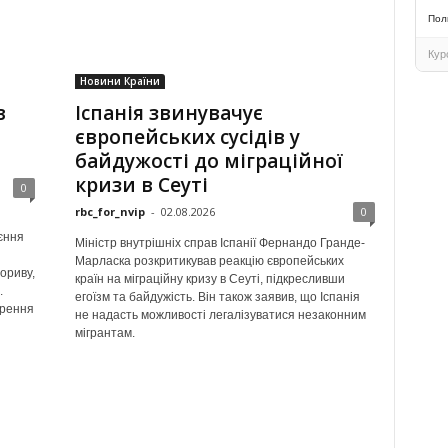
Пол
Кур
Новини Країни
в
Іспанія звинувачує
європейських сусідів у
байдужості до міграційної
кризи в Сеуті
0
rbc_for_nvip
-
02.08.2026
0
єння
Міністр внутрішніх справ Іспанії Фернандо Гранде-
Марласка розкритикував реакцію європейських
ориву,
країн на міграційну кризу в Сеуті, підкресливши
.
егоїзм та байдужість. Він також заявив, що Іспанія
орення
не надасть можливості легалізуватися незаконним
мігрантам.