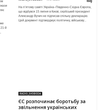
ом
окази
На п’ятому саміті Україна–Південно-Східна Європа,
ляє
що відбувся 15 липня в Києві, сербський президент
Александр Вучич не підписав спільну декларацію.
Цей документ підтверджує політичну, військову...
уже
 21-й
,
RADIO_SVOBODA
ЄС розпочинає боротьбу за
звільнення українських