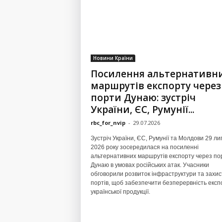
Новини Країни
Посилення альтернативн
маршрутів експорту через
порти Дунаю: зустріч
України, ЄС, Румунії...
rbc_for_nvip
-
29.07.2026
Зустріч України, ЄС, Румунії та Молдови 29 ли
2026 року зосередилася на посиленні
альтернативних маршрутів експорту через по
Дунаю в умовах російських атак. Учасники
обговорили розвиток інфраструктури та захис
портів, щоб забезпечити безперервність експ
української продукції.