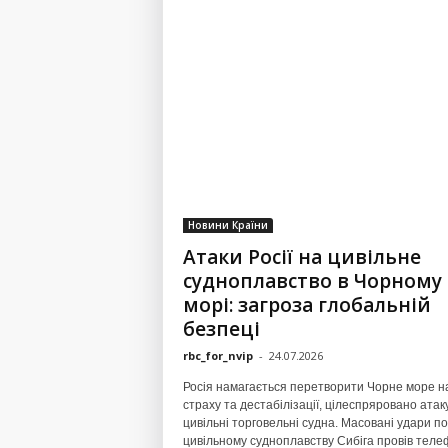
Новини Країни
Атаки Росії на цивільне
судноплавство в Чорному
морі: загроза глобальній
безпеці
rbc_for_nvip
-
24.07.2026
Росія намагається перетворити Чорне море н
страху та дестабілізації, цілеспряровано ата
цивільні торговельні судна. Масовані удари по
цивільному судноплавству Сибіга провів теле