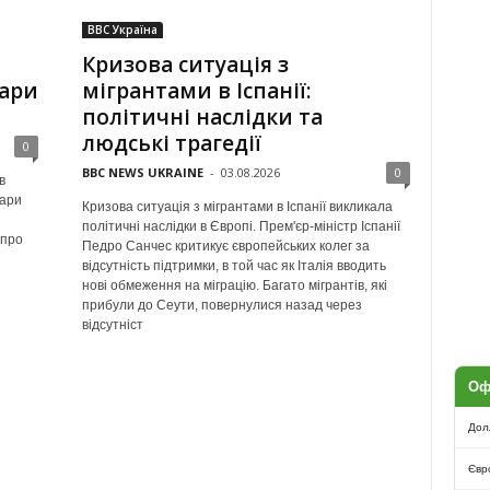
BBC Україна
Кризова ситуація з
дари
мігрантами в Іспанії:
політичні наслідки та
людські трагедії
0
BBC NEWS UKRAINE
-
03.08.2026
0
в
дари
Кризова ситуація з мігрантами в Іспанії викликала
політичні наслідки в Європі. Прем'єр-міністр Іспанії
 про
Педро Санчес критикує європейських колег за
відсутність підтримки, в той час як Італія вводить
нові обмеження на міграцію. Багато мігрантів, які
прибули до Сеути, повернулися назад через
відсутніст
Оф
Дол
Євр