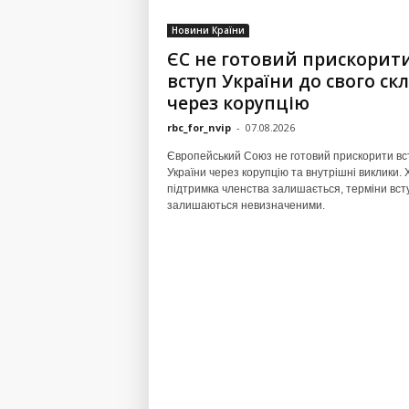
Новини Країни
ЄС не готовий прискорит
вступ України до свого ск
через корупцію
rbc_for_nvip
-
07.08.2026
Європейський Союз не готовий прискорити вс
України через корупцію та внутрішні виклики. 
підтримка членства залишається, терміни вст
залишаються невизначеними.