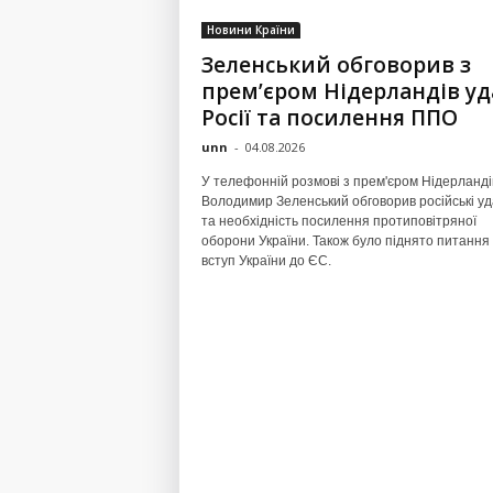
Новини Країни
Зеленський обговорив з
прем’єром Нідерландів у
Росії та посилення ППО
unn
-
04.08.2026
У телефонній розмові з прем'єром Нідерланді
Володимир Зеленський обговорив російські у
та необхідність посилення протиповітряної
оборони України. Також було піднято питання
вступ України до ЄС.