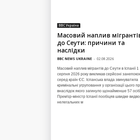
BBC Україна
Масовий наплив мігранті
до Сеути: причини та
наслідки
BBC NEWS UKRAINE
-
02.08.2026
Масовий наплив мігрантів до Сеути в Іспанії 1
серпня 2026 року викликав серйозні занепоко
серед країн ЄС. Іспанська влада звинуватила
кримінальні угруповання у організації цього пр
внаслідок якого загинуло щонайменше 57 осіб
Прем'єр-міністр Іспанії пообіцяв швидке видв
нелегальних м