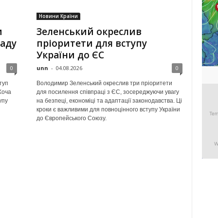
Новини Країни
и
Зеленський окреслив
ладу
пріоритети для вступу
України до ЄС
0
unn
-
04.08.2026
0
туп
Володимир Зеленський окреслив три пріоритети
Хоча
для посилення співпраці з ЄС, зосереджуючи увагу
упу
на безпеці, економіці та адаптації законодавства. Ці
кроки є важливими для повноцінного вступу України
до Європейського Союзу.