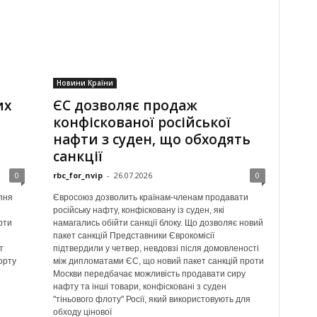
Новини Країни
их
ЄС дозволяє продаж
конфіскованої російської
нафти з суден, що обходять
санкції
0
rbc_for_nvip
-
26.07.2026
0
пня
Євросоюз дозволить країнам-членам продавати
російську нафту, конфісковану із суден, які
рти
намагались обійти санкції блоку. Що дозволяє новий
пакет санкцій Представники Єврокомісії
т
підтвердили у четвер, невдовзі після домовленості
орту
між дипломатами ЄС, що новий пакет санкцій проти
Москви передбачає можливість продавати сиру
нафту та інші товари, конфісковані з суден
"тіньового флоту" Росії, який використовують для
обходу цінової