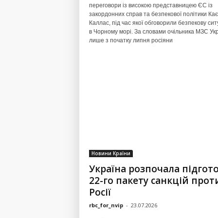
переговори із високою представницею ЄС із
закордонних справ та безпекової політики Ка
Каллас, під час якої обговорили безпекову сит
в Чорному морі. За словами очільника МЗС Укр
лише з початку липня росіяни
Новини Країни
Україна розпочала підгот
22-го пакету санкцій прот
Росії
rbc_for_nvip
-
23.07.2026