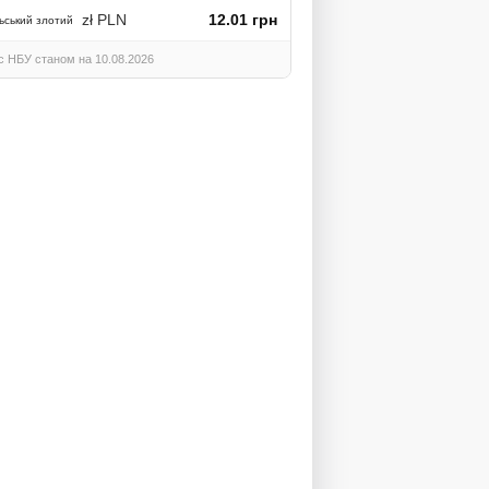
zł PLN
12.01 грн
ьський злотий
с НБУ станом на 10.08.2026