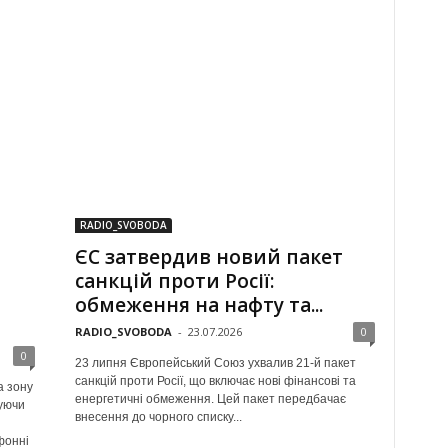
RADIO_SVOBODA
ЄС затвердив новий пакет
санкцій проти Росії:
обмеження на нафту та...
RADIO_SVOBODA
-
23.07.2026
0
0
23 липня Європейський Союз ухвалив 21-й пакет
санкцій проти Росії, що включає нові фінансові та
а зону
енергетичні обмеження. Цей пакет передбачає
куючи
внесення до чорного списку...
фонні