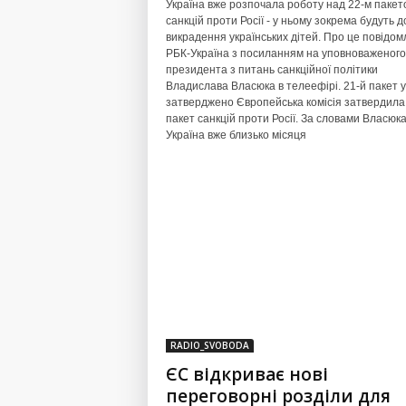
Україна вже розпочала роботу над 22-м пакет
санкцій проти Росії - у ньому зокрема будуть д
викрадення українських дітей. Про це повідом
РБК-Україна з посиланням на уповноваженого
президента з питань санкційної політики
Владислава Власюка в телеефірі. 21-й пакет 
затверджено Європейська комісія затвердила
пакет санкцій проти Росії. За словами Власюка
Україна вже близько місяця
RADIO_SVOBODA
ЄС відкриває нові
переговорні розділи для