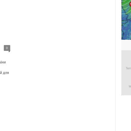
0
аїни
ий для