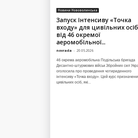
Новини Нововолинська
Запуск інтенсиву «Точка
входу» для цивільних осіб
від 46 окремої
аеромобільної...
novrada
-
20.05.2026
46 окрема аеромобільна Подільська бригада
Десантно-штурмових військ Збройних сил Укр
оголосила про проведення чотириденного
інтенсиву «Точка входу». Цей курс призначен
цивільних осіб, які...