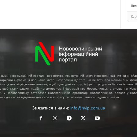
Пол
Кур
ський інформаційний портал - веб-ресурс, присвячений місту Нововолинськ. Тут ви знайд
 корисної інформації про наше місто, незалежно від того, чи ви гість або мешканець. Діз
і місця для відвідування, новини, події, культурні заходи, інфраструктуру та багато іншого.
, щоб стати вашим надійним джерелом інформації про Нововолинськ, оголошення Ново
ть у Нововолинську, автобазар Нововолинська, організації Нововолинська, робота у Ново
сь до нас та відкрийте для себе всю красу та потенціал нашого чудового міста.
Зв'язатися з нами:
info@nvip.com.ua