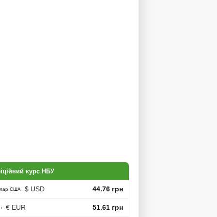
іційний курс НБУ
$ USD
44.76 грн
лар США
€ EUR
51.61 грн
о