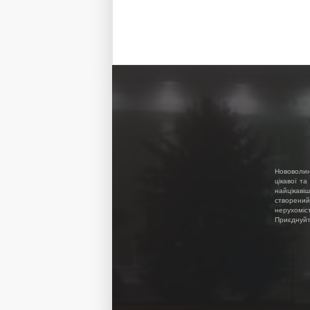
Нововолин
цікавої та
найцікавіш
створений
нерухоміс
Приєднуйте