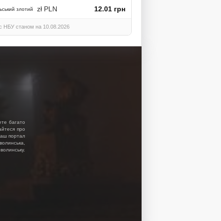
zł PLN
12.01 грн
ьський злотий
с НБУ станом на 10.08.2026
ете багато
найтеся про
 Наш портал
волинська,
волинську.