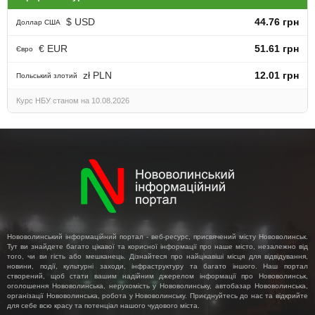
$ USD
44.76 грн
Доллар США
€ EUR
51.61 грн
Євро
zł PLN
12.01 грн
Польський злотий
Курс НБУ станом на 10.08.2026
Нововолинський інформаційний портал - веб-ресурс, присвячений місту Нововолинськ.
Тут ви знайдете багато цікавої та корисної інформації про наше місто, незалежно від
того, чи ви гість або мешканець. Дізнайтеся про найцікавіші місця для відвідування,
новини, події, культурні заходи, інфраструктуру та багато іншого. Наш портал
створений, щоб стати вашим надійним джерелом інформації про Нововолинськ,
оголошення Нововолинська, нерухомість у Нововолинську, автобазар Нововолинська,
організації Нововолинська, робота у Нововолинську. Приєднуйтесь до нас та відкрийте
для себе всю красу та потенціал нашого чудового міста.