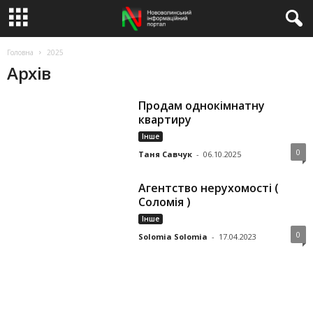
Головна
2025
Архів
Продам однокімнатну
квартиру
Інше
0
Таня Савчук
-
06.10.2025
Агентство нерухомості (
Соломія )
Інше
0
Solomia Solomia
-
17.04.2023