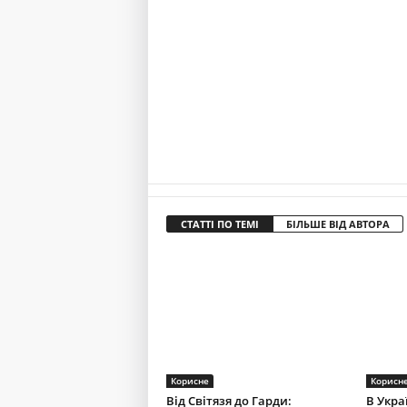
СТАТТІ ПО ТЕМІ
БІЛЬШЕ ВІД АВТОРА
Корисне
Корисн
Від Світязя до Гарди:
В Укра