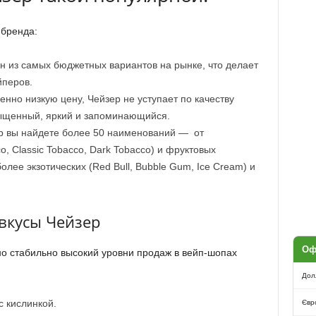
 бренда:
ин из самых бюджетных вариантов на рынке, что делает
йперов.
енно низкую цену, Чейзер не уступает по качеству
сыщенный, яркий и запоминающийся.
р вы найдете более 50 наименований — от
o, Classic Tobacco, Dark Tobacco) и фруктовых
более экзотических (Red Bull, Bubble Gum, Ice Cream) и
.
вкусы Чейзер
Оф
о стабильно высокий уровни продаж в вейп-шопах
Дол
с кислинкой.
Євр