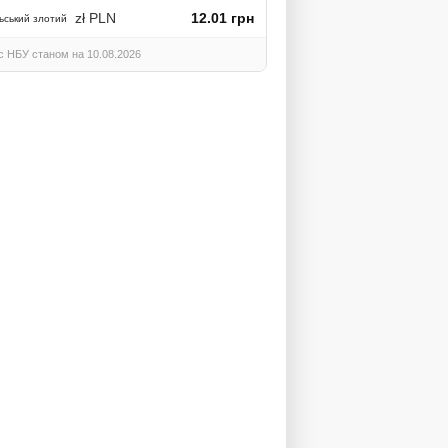
zł PLN
12.01 грн
ьський злотий
с НБУ станом на 10.08.2026