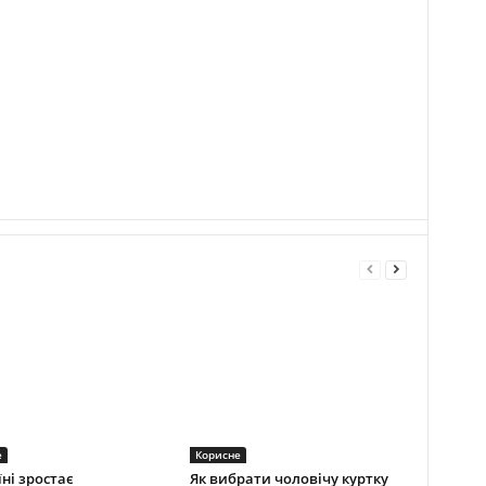
е
Корисне
їні зростає
Як вибрати чоловічу куртку