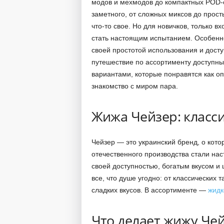
модов и мехмодов до компактных POD-си
заметного, от сложных миксов до прос
что-то свое. Но для новичков, только в
стать настоящим испытанием. Особенно
своей простотой использования и дост
путешествие по ассортименту доступны
вариантами, которые понравятся как оп
знакомство с миром пара.
Жижа Чейзер: класс
Чейзер — это украинский бренд, о кот
отечественного производства стали на
своей доступностью, богатым вкусом и
все, что душе угодно: от классических 
сладких вкусов. В ассортименте —
жидк
Что делает жижу Че