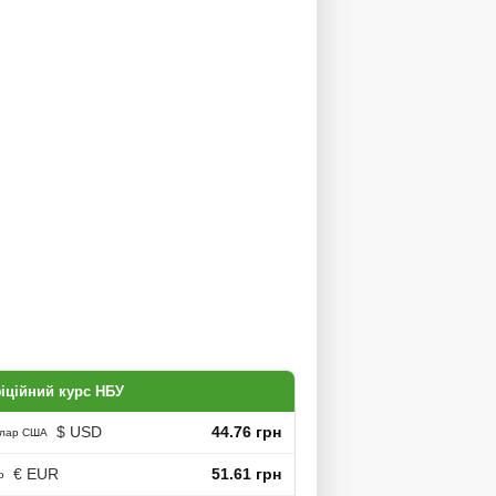
іційний курс НБУ
$ USD
44.76 грн
лар США
€ EUR
51.61 грн
о