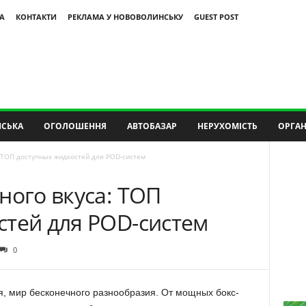
А
КОНТАКТИ
РЕКЛАМА У НОВОВОЛИНСЬКУ
GUEST POST
СЬКА
ОГОЛОШЕННЯ
АВТОБАЗАР
НЕРУХОМІСТЬ
ОРГАН
: ТОП доступных жидкостей для POD-систем
ного вкуса: ТОП
стей для POD-систем
0
я, мир бесконечного разнообразия. От мощных бокс-