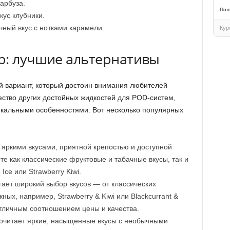
арбуза.
Пол
кус клубники.
чный вкус с нотками карамели.
Кур
р: лучшие альтернативы
й вариант, который достоин внимания любителей
ство других достойных жидкостей для POD-систем,
икальными особенностями. Вот несколько популярных
и яркими вкусами, приятной крепостью и доступной
ете как классические фруктовые и табачные вкусы, так и
ce или Strawberry Kiwi.
агает широкий выбор вкусов — от классических
ых, например, Strawberry & Kiwi или Blackcurrant &
 отличным соотношением цены и качества.
дпочитает яркие, насыщенные вкусы с необычными