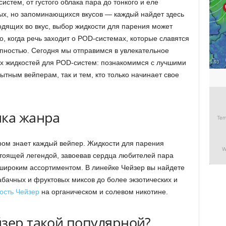
стем, от густого облака пара до тонкого и еле
тых, но запоминающихся вкусов — каждый найдет здесь
ходящих во вкус, выбор жидкости для парения может
, когда речь заходит о POD-системах, которые славятся
упностью. Сегодня мы отправимся в увлекательное
х жидкостей для POD-систем: познакомимся с лучшими
ытным вейперам, так и тем, кто только начинает свое
ика жанра
ором знает каждый вейпер. Жидкости для парения
стоящей легендой, завоевав сердца любителей пара
 широким ассортиментом. В линейке Чейзер вы найдете
табачных и фруктовых миксов до более экзотических и
ость Чейзер
на органическом и солевом никотине.
йзер такой популярной?