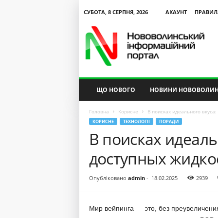
СУБОТА, 8 СЕРПНЯ, 2026
АКАУНТ
ПРАВИЛ
N
V
I
P
ЩО НОВОГО
НОВИНИ НОВОВОЛИН
Головна
Корисне
В поисках идеального вкуса
КОРИСНЕ
ТЕХНОЛОГІЇ
ПОРАДИ
В поисках идеаль
доступных жидко
Опубліковано
admin
-
18.02.2025
2939
Мир вейпинга — это, без преувеличени