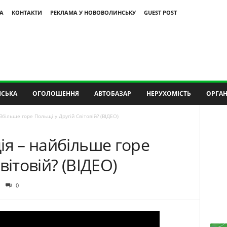
А
КОНТАКТИ
РЕКЛАМА У НОВОВОЛИНСЬКУ
GUEST POST
СЬКА
ОГОЛОШЕННЯ
АВТОБАЗАР
НЕРУХОМІСТЬ
ОРГАН
йбільше горе Польщі у Другій Світовій? (ВІДЕО)
ія – найбільше горе
вітовій? (ВІДЕО)
0