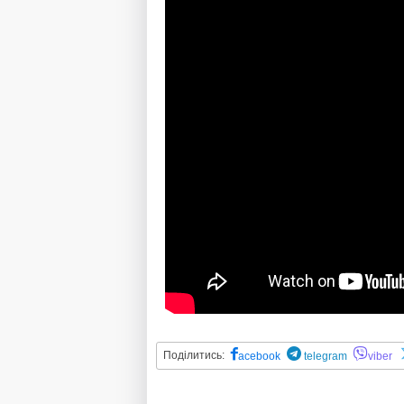
Поділитись:
acebook
telegram
viber