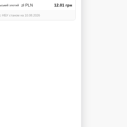
zł PLN
12.01 грн
ьський злотий
с НБУ станом на 10.08.2026