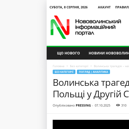
СУБОТА, 8 СЕРПНЯ, 2026
АКАУНТ
ПРАВИЛ
N
V
I
P
ЩО НОВОГО
НОВИНИ НОВОВОЛИН
Головна
Без категорії
Волинська трагедія – на
БЕЗ КАТЕГОРІЇ
ПОГЛЯД | АНАЛІТИКА
Волинська трагед
Польщі у Другій С
Опубліковано
PRESSING
-
07.10.2025
310