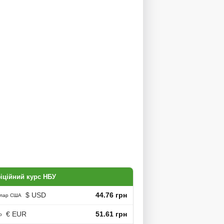
іційний курс НБУ
$ USD
44.76 грн
лар США
€ EUR
51.61 грн
о