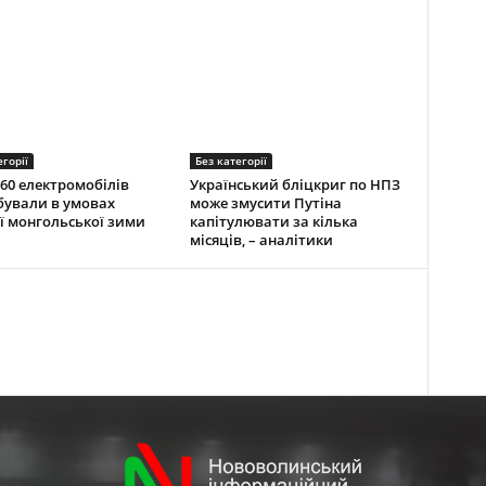
егорії
Без категорії
60 електромобілів
Український бліцкриг по НПЗ
ували в умовах
може змусити Путіна
ї монгольської зими
капітулювати за кілька
місяців, – аналітики