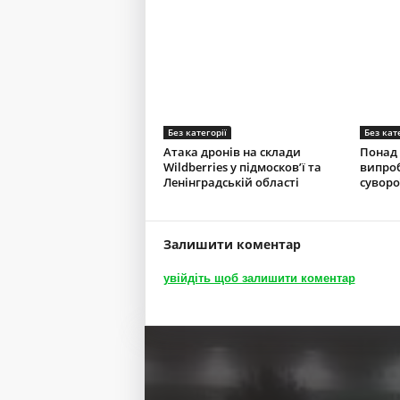
Без категорії
Без кат
Атака дронів на склади
Понад 
Wildberries у підмосков’ї та
випроб
Ленінградській області
суворо
Залишити коментар
увійдіть щоб залишити коментар