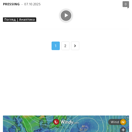
PRESSING
-
07.10.2025
0
Погляд | Аналітика
1
2