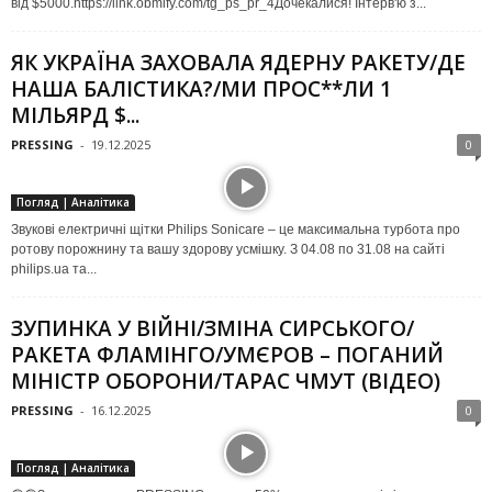
від $5000.https://link.obmify.com/tg_ps_pr_4Дочекалися! Інтерв'ю з...
ЯК УКРАЇНА ЗАХОВАЛА ЯДЕРНУ РАКЕТУ/ДЕ
НАША БАЛІСТИКА?/МИ ПРОС**ЛИ 1
МІЛЬЯРД $...
PRESSING
-
19.12.2025
0
Погляд | Аналітика
Звукові електричні щітки Philips Sonicare – це максимальна турбота про
ротову порожнину та вашу здорову усмішку. З 04.08 по 31.08 на сайті
philips.ua та...
ЗУПИНКА У ВІЙНІ/ЗМІНА СИРСЬКОГО/
РАКЕТА ФЛАМІНГО/УМЄРОВ – ПОГАНИЙ
МІНІСТР ОБОРОНИ/ТАРАС ЧМУТ (ВІДЕО)
PRESSING
-
16.12.2025
0
Погляд | Аналітика