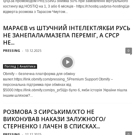
🟡🟡За промокодом PRESSING знижка 50% при замовленні віртуального
хостингу від HOSTiQ на 1, 3 або 6 місяців - https://r.hostiq.ua/prss-hostingЦе
відверта розмова з Тарасом Чмутом...
МАРАЄВ vs ШТУЧНИЙ ІНТЕЛЕКТ/ЯКБИ РУСЬ
НЕ ЗАНЕПАЛА/МАЗЕПА ПЕРЕМІГ, А СРСР
НЕ...
PRESSING
-
13.12.2025
0
Погляд | Аналітика
Obmify – безпечна платформа для обміну
валют.https://link.obmify.com/pressing_5Premium Support Obmify –
персональна підтримка при обмінах від
$5000.https://link.obmify.com/ps_pr5Що було б, якби історія України пішла
іншим шляхом?...
РОЗМОВА З СИРСЬКИМ/ХТО НЕ
ВИКОНУВАВ НАКАЗИ ЗАЛУЖНОГО/
СТЕРНЕНКО І ЛАЧЕН В СПИСКАХ...
PRESSING
-
12.12.2025
0