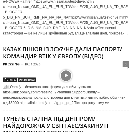
e-POWER <a href="https://www.nissan.ua/test-drive.html?
cid=ban_Nissan_OMD_UA_EU_EUR_TDVideoFY25_AUG_EU_UA_TD_BAF
_BLOGGER-
5_DIS_NM_BUR_RMF_NA_NA_NA_NAhttps://www.nissan.ua/test-drive.html?
cid=ban_Nissan_OMD_UA_EU_EUR_TDVideoFY25_AUG_EU_UA_TD_BAF
_BLOGGER-5_DIS_NM_BUR_RMF_NA_NA_NA_NA<br />Техногенні
катастрофи — це не лише зруйновані будівлі.Це зламані долі, приховані...
КАЗАХ ПІШОВ ІЗ ЗСУ?/НЕ ДАЛИ ПАСПОРТ/
КОМАНДИР ВТІК У ЄВРОПУ (ВІДЕО)
PRESSING
-
10.01.2026
0
Погляд | Аналітика
🇺🇦Obmify – безпечна платформа для обміну валют
https://link.obmify.com/pressing_2Premium Support Obmify –
персоналізована послуга, створена для клієнтів, яким потрібно обміняти
від $5000.https://link.obmify.com/tg_ps_pr_2Півтора року тому ми...
ТУНЕЛЬ СТАЛІНА ПІД ДНІПРОМ/
НАЙДОРОЖЧА У СВІТІ АЕС/ЗАКИНУТІ