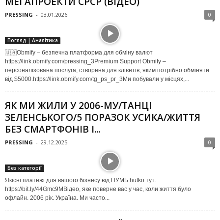
МЕГАПРОЕКТИ СРСР (ВІДЕО)
PRESSING
-
03.01.2026
0
Погляд | Аналітика
🇺🇦Obmify – безпечна платформа для обміну валют
https://link.obmify.com/pressing_3Premium Support Obmify –
персоналізована послуга, створена для клієнтів, яким потрібно обміняти
від $5000.https://link.obmify.com/tg_ps_pr_3Ми побували у місцях,...
ЯК МИ ЖИЛИ У 2006-МУ/ТАНЦІ
ЗЕЛЕНСЬКОГО/5 ПОРАЗОК УСИКА/ЖИТТЯ
БЕЗ СМАРТФОНІВ І...
PRESSING
-
29.12.2025
0
Без категорії
Якісні платежі для вашого бізнесу від ПУМБ hutko тут:
https://bit.ly/44Gmc9MВідео, яке поверне вас у час, коли життя було
офлайн. 2006 рік. Україна. Ми часто...