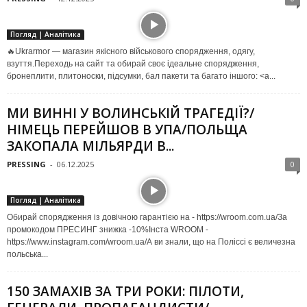
Погляд | Аналітика
🔥Ukrarmor — магазин якісного військового спорядження, одягу,
взуття.Переходь на сайт та обирай своє ідеальне спорядження,
бронеплити, плитоноски, підсумки, бал пакети та багато іншого: <a...
МИ ВИННІ У ВОЛИНСЬКІЙ ТРАГЕДІЇ?/
НІМЕЦЬ ПЕРЕЙШОВ В УПА/ПОЛЬЩА
ЗАКОПАЛА МІЛЬЯРДИ В...
PRESSING
-
06.12.2025
0
Погляд | Аналітика
Обирай спорядження із довічною гарантією на - https://wroom.com.ua/За
промокодом ПРЕСИНГ знижка -10%Інста WROOM -
https://www.instagram.com/wroom.ua/А ви знали, що на Поліссі є величезна
польська...
150 ЗАМАХІВ ЗА ТРИ РОКИ: ПІЛОТИ,