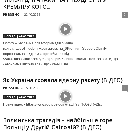
КРЕМЛІ/У КОГО...
PRESSING
-
22.10.2025
0
Погляд | Аналітика
Obmify – безпечна платформа для обміну
валют.https://link.obmify.com/pressing_6Premium Support Obmify –
персональна підтримка при обмінах від
$5000.https://link.obmify.com/ps_pr6Росіяни люблять повторювати, що
«економіка витримала», що «санкції не...
Як Україна сховала ядерну ракету (ВІДЕО)
PRESSING
-
15.10.2025
0
Погляд | Аналітика
Повне відео - https://www.youtube.com/watch?v=9cO9JRv2Izg
Волинська трагедія – найбільше горе
Польщі у Другій Світовій? (ВІДЕО)