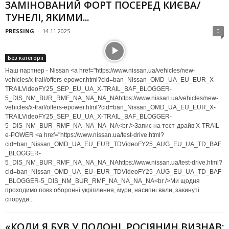
ЗАМІНОВАНИЙ ФОРТ ПОСЕРЕД КИЄВА/
ТУНЕЛІ, ЯКИМИ...
PRESSING
-
14.11.2025
0
Без категорії
Наш партнер - Nissan <a href="https://www.nissan.ua/vehicles/new-
vehicles/x-trail/offers-epower.html?cid=ban_Nissan_OMD_UA_EU_EUR_X-
TRAILVideoFY25_SEP_EU_UA_X-TRAIL_BAF_BLOGGER-
5_DIS_NM_BUR_RMF_NA_NA_NA_NAhttps://www.nissan.ua/vehicles/new-
vehicles/x-trail/offers-epower.html?cid=ban_Nissan_OMD_UA_EU_EUR_X-
TRAILVideoFY25_SEP_EU_UA_X-TRAIL_BAF_BLOGGER-
5_DIS_NM_BUR_RMF_NA_NA_NA_NA<br />Запис на тест-драйв X-TRAIL
e-POWER <a href="https://www.nissan.ua/test-drive.html?
cid=ban_Nissan_OMD_UA_EU_EUR_TDVideoFY25_AUG_EU_UA_TD_BAF
_BLOGGER-
5_DIS_NM_BUR_RMF_NA_NA_NA_NAhttps://www.nissan.ua/test-drive.html?
cid=ban_Nissan_OMD_UA_EU_EUR_TDVideoFY25_AUG_EU_UA_TD_BAF
_BLOGGER-5_DIS_NM_BUR_RMF_NA_NA_NA_NA<br />Ми щодня
проходимо повз оборонні укріплення, мури, насипні вали, закинуті
споруди...
«КОЛИ Я БУВ У ПОЛОНІ, РОСІЯНИН ВИЗНАВ: