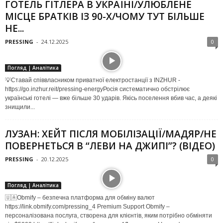
ГОТЕЛЬ ГІТЛЕРА В УКРАЇНІ/УЛЮБЛЕНЕ
МІСЦЕ БРАТКІВ ІЗ 90-Х/ЧОМУ ТУТ БІЛЬШЕ
НЕ...
PRESSING
-
24.12.2025
0
Погляд | Аналітика
💡Ставай співвласником приватної електростанції з INZHUR -
https://go.inzhur.reit/pressing-energyРосія систематично обстрілює
українські готелі — вже більше 30 ударів. Якісь поселення вбив час, а деякі
знищили...
ЛУЗАН: ХЕЙТ ПІСЛЯ МОБІЛІЗАЦІЇ/МАДЯР/НЕ
ПОВЕРНЕТЬСЯ В “ЛЕВИ НА ДЖИПІ”? (ВІДЕО)
PRESSING
-
20.12.2025
0
Погляд | Аналітика
🇺🇦Obmify – безпечна платформа для обміну валют
https://link.obmify.com/pressing_4 Premium Support Obmify –
персоналізована послуга, створена для клієнтів, яким потрібно обміняти