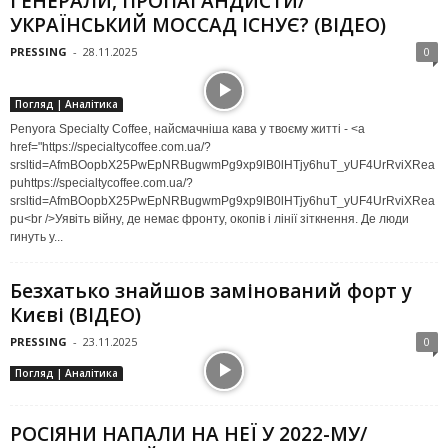
ГЕНЕРАЛИ, ПРОПАГАНДИСТИ/
УКРАЇНСЬКИЙ МОССАД ІСНУЄ? (ВІДЕО)
PRESSING
-
28.11.2025
0
Погляд | Аналітика
Penyora Specialty Coffee, найсмачніша кава у твоєму житті - <a
href="https://specialtycoffee.com.ua/?
srsltid=AfmBOopbX25PwEpNRBugwmPg9xp9lB0lHTjy6huT_yUF4UrRviXRea
puhttps://specialtycoffee.com.ua/?
srsltid=AfmBOopbX25PwEpNRBugwmPg9xp9lB0lHTjy6huT_yUF4UrRviXRea
pu<br />Уявіть війну, де немає фронту, окопів і лінії зіткнення. Де люди
гинуть у...
Безхатько знайшов замінований форт у
Києві (ВІДЕО)
PRESSING
-
23.11.2025
0
Погляд | Аналітика
РОСІЯНИ НАПАЛИ НА НЕЇ У 2022-МУ/