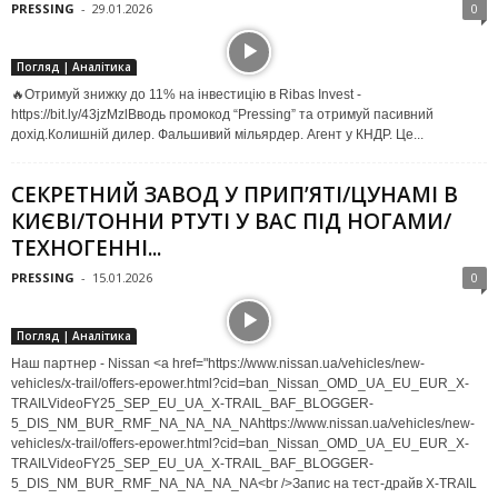
PRESSING
-
29.01.2026
0
Погляд | Аналітика
🔥Отримуй знижку до 11% на інвестицію в Ribas Invest -
https://bit.ly/43jzMzlВводь промокод “Pressing” та отримуй пасивний
дохід.Колишній дилер. Фальшивий мільярдер. Агент у КНДР. Це...
СЕКРЕТНИЙ ЗАВОД У ПРИП’ЯТІ/ЦУНАМІ В
КИЄВІ/ТОННИ РТУТІ У ВАС ПІД НОГАМИ/
ТЕХНОГЕННІ...
PRESSING
-
15.01.2026
0
Погляд | Аналітика
Наш партнер - Nissan <a href="https://www.nissan.ua/vehicles/new-
vehicles/x-trail/offers-epower.html?cid=ban_Nissan_OMD_UA_EU_EUR_X-
TRAILVideoFY25_SEP_EU_UA_X-TRAIL_BAF_BLOGGER-
5_DIS_NM_BUR_RMF_NA_NA_NA_NAhttps://www.nissan.ua/vehicles/new-
vehicles/x-trail/offers-epower.html?cid=ban_Nissan_OMD_UA_EU_EUR_X-
TRAILVideoFY25_SEP_EU_UA_X-TRAIL_BAF_BLOGGER-
5_DIS_NM_BUR_RMF_NA_NA_NA_NA<br />Запис на тест-драйв X-TRAIL