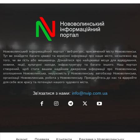
Нововолинський інформаційний портал - веб-ресурс, присвячений місту Нововолинськ.
Тут ви знайдете багато цікавої та корисної інформації про наше місто, незалежно від
того, чи ви гість або мешканець. Дізнайтеся про найцікавіші місця для відвідування,
новини, події, культурні заходи, інфраструктуру та багато іншого. Наш портал
створений, щоб стати вашим надійним джерелом інформації про Нововолинськ,
оголошення Нововолинська, нерухомість у Нововолинську, автобазар Нововолинська,
організації Нововолинська, робота у Нововолинську. Приєднуйтесь до нас та відкрийте
для себе всю красу та потенціал нашого чудового міста.
Зв'язатися з нами:
info@nvip.com.ua
Акаунт
Правила
Контакти
Реклама у Нововолинську