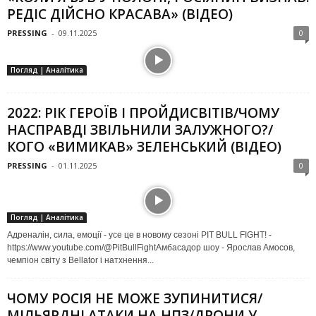
РЕДІС ДІЙСНО КРАСАВА» (ВІДЕО)
PRESSING
-
09.11.2025
0
Погляд | Аналітика
2022: РІК ГЕРОЇВ І ПРОЙДИСВІТІВ/ЧОМУ
НАСПРАВДІ ЗВІЛЬНИЛИ ЗАЛУЖНОГО?/
КОГО «ВИМИКАВ» ЗЕЛЕНСЬКИЙ (ВІДЕО)
PRESSING
-
01.11.2025
0
Погляд | Аналітика
Адреналін, сила, емоції - усе це в новому сезоні PIT BULL FIGHT! -
https://www.youtube.com/@PitBullFightАмбасадор шоу - Ярослав Амосов,
чемпіон світу з Bellator і натхнення...
ЧОМУ РОСІЯ НЕ МОЖЕ ЗУПИНИТИСЯ/
МІЛЬЯРДНІ АТАКИ НА НПЗ/ДРОНИ У