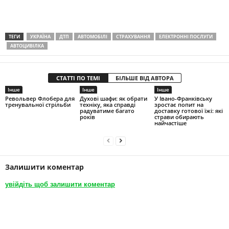
ТЕГИ
УКРАЇНА
ДТП
АВТОМОБІЛІ
СТРАХУВАННЯ
ЕЛЕКТРОННІ ПОСЛУГИ
АВТОЦИВІЛКА
СТАТТІ ПО ТЕМІ
БІЛЬШЕ ВІД АВТОРА
Інше
Інше
Інше
Револьвер Флобера для
Духові шафи: як обрати
У Івано-Франківську
тренувальної стрільби
техніку, яка справді
зростає попит на
радуватиме багато
доставку готової їжі: які
років
страви обирають
найчастіше
Залишити коментар
увійдіть щоб залишити коментар