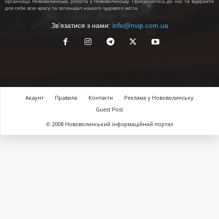
організації Нововолинська, робота у Нововолинську. Приєднуйтесь до нас та відкрийте
для себе всю красу та потенціал нашого чудового міста.
Зв'язатися з нами:
info@nvip.com.ua
Акаунт
Правила
Контакти
Реклама у Нововолинську
Guest Post
© 2008 Нововолинський інформаційний портал