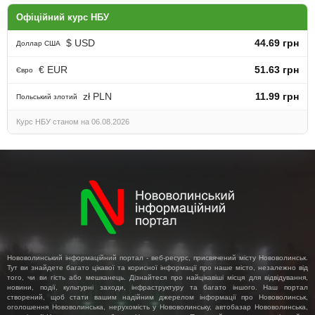
Офіційний курс НБУ
$ USD
44.69 грн
Доллар США
€ EUR
51.63 грн
Євро
zł PLN
11.99 грн
Польський злотий
Курс НБУ станом на 06.08.2026
Нововолинський інформаційний портал - веб-ресурс, присвячений місту Нововолинськ.
Тут ви знайдете багато цікавої та корисної інформації про наше місто, незалежно від
того, чи ви гість або мешканець. Дізнайтеся про найцікавіші місця для відвідування,
новини, події, культурні заходи, інфраструктуру та багато іншого. Наш портал
створений, щоб стати вашим надійним джерелом інформації про Нововолинськ,
оголошення Нововолинська, нерухомість у Нововолинську, автобазар Нововолинська,