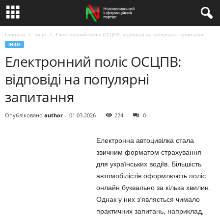
Головна
Інше
Електронний поліс ОСЦПВ: відповіді на популярні запитання
ІНШЕ
Електронний поліс ОСЦПВ:
відповіді на популярні
запитання
Опубліковано
author
-
01.03.2026
224
0
Електронна автоцивілка стала
звичним форматом страхування
для українських водіїв. Більшість
автомобілістів оформлюють поліс
онлайн буквально за кілька хвилин.
Однак у них з’являється чимало
практичних запитань, наприклад,