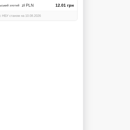
zł PLN
12.01 грн
ьський злотий
с НБУ станом на 10.08.2026