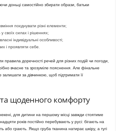
яючи доньці самостійно збирати образи, батьки
вміння поєднувати різні елементи;
 у своїх силах і рішеннях;
ласні індивідуальні особливості;
их і проявляти себе.
ти правила доречності речей для різних подій чи погоди,
рібно вчасне та зрозуміле пояснення. Але фінальне
 залишати за дівчинкою, щоб підтримати її
 та щоденного комфорту
екені, для дитини на першому місці завжди стоятиме
ванадцяти років постійно перебувають у русі: бігають на
ь або грають. Якщо груба тканина натирає шкіру, а тугі