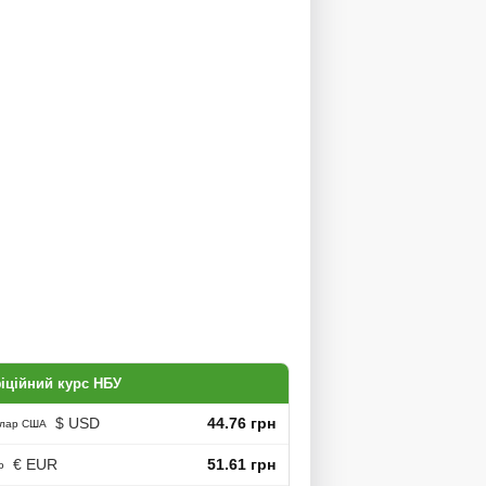
іційний курс НБУ
$ USD
44.76 грн
лар США
€ EUR
51.61 грн
о