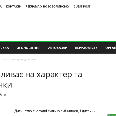
А
КОНТАКТИ
РЕКЛАМА У НОВОВОЛИНСЬКУ
GUEST POST
СЬКА
ОГОЛОШЕННЯ
АВТОБАЗАР
НЕРУХОМІСТЬ
ОРГАН
ктер та самооцінку дівчинки
пливає на характер та
нки
0
Дитинство сьогодні сильно змінилося, і дитячий