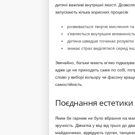
дитині важливі внутрішні якості. Дозвол
запускають кілька корисних процесів:
розвивається творче мислення та 
з’являється внутрішня впевненість
дитина швидше починає розуміти в
зникає страх виділятися серед інш
Звичайно, батьки мають м’яко підказува
адже це не приходить саме по собі, пот
слово у виборі кольору чи фасону краще
самостійність.
Поєднання естетики
Яким би гарним не було вбрання на ман
зручність. Дівчатка у віці від трьох до д
майданчиках, відвідують гуртки, танцюют