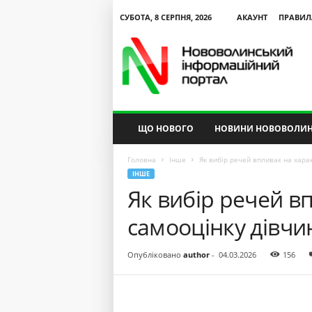
СУБОТА, 8 СЕРПНЯ, 2026
АКАУНТ
ПРАВИЛ
N
V
I
P
ЩО НОВОГО
НОВИНИ НОВОВОЛИН
Головна
Інше
Як вибір речей впливає на хара
ІНШЕ
Як вибір речей в
самооцінку дівчи
Опубліковано
author
-
04.03.2026
156