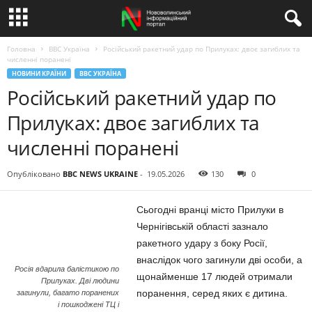
Головна
BBC Україна
Російський ракетний удар по Прилуках: двоє загиблих та
численні поранені
НОВИНИ КРАЇНИ
BBC УКРАЇНА
Російський ракетний удар по
Прилуках: двоє загиблих та
численні поранені
Опубліковано
BBC NEWS UKRAINE
-
19.05.2026
130
0
Сьогодні вранці місто Прилуки в
Чернігівській області зазнало
ракетного удару з боку Росії,
внаслідок чого загинули дві особи, а
Росія вдарила балістикою по
щонайменше 17 людей отримали
Прилуках. Дві людини
поранення, серед яких є дитина.
загинули, багато поранених
і пошкоджені ТЦ і