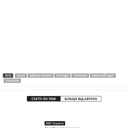
ТЕГИ
РОСІЯ
ВІЙНА В УКРАЇНІ
ТРАГЕДІЯ
ПОРАНЕНІ
РАКЕТНИЙ УДАР
ПРИЛУКИ
СТАТТІ ПО ТЕМІ
БІЛЬШЕ ВІД АВТОРА
BBC Україна