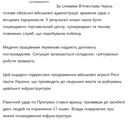
супермаркет
За словами Вʼячеслава Чауса,
голови обласної військової адміністрації, вражене одне з
місцевих підприємств. У результаті атаки також було
пошкоджено торговельний центр, супермаркет та техніку
пожежних служб, що перебували поблизу.
Медичні працівники терміново надають допомогу
постраждалим. Ситуація залишається складною, і рятувальні
роботи тривають.
Цей інцидент підкреслює продовження військової агресії Росії
проти України, що призводить до людських жертв та руйнувань
цивільної інфраструктури.
Ракетний удар по Прилуках стався вранці, призвівши до загибелі
двох людей та поранення 17 інших. Влада повідомляє про
значні пошкодження інфраструктури.