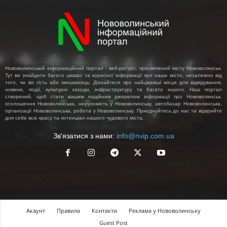
Нововолинський інформаційний портал - веб-ресурс, присвячений місту Нововолинськ.
Тут ви знайдете багато цікавої та корисної інформації про наше місто, незалежно від
того, чи ви гість або мешканець. Дізнайтеся про найцікавіші місця для відвідування,
новини, події, культурні заходи, інфраструктуру та багато іншого. Наш портал
створений, щоб стати вашим надійним джерелом інформації про Нововолинськ,
оголошення Нововолинська, нерухомість у Нововолинську, автобазар Нововолинська,
організації Нововолинська, робота у Нововолинську. Приєднуйтесь до нас та відкрийте
для себе всю красу та потенціал нашого чудового міста.
Зв'язатися з нами:
info@nvip.com.ua
Акаунт
Правила
Контакти
Реклама у Нововолинську
Guest Post