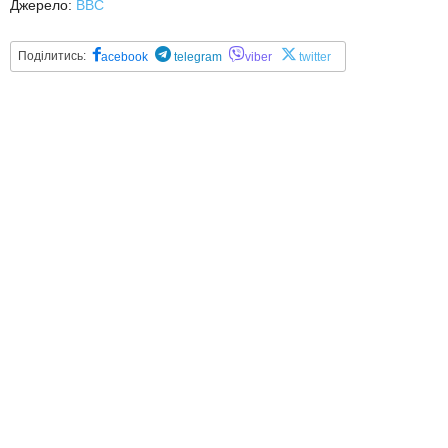
Джерело:
BBC
Поділитись:
acebook
telegram
viber
twitter