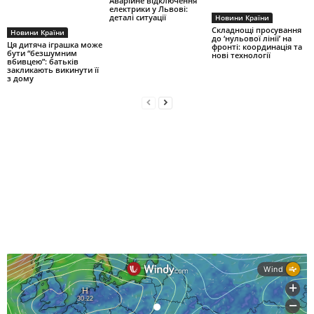
Аварійне відключення
електрики у Львові:
деталі ситуації
Новини Країни
Складнощі просування
Новини Країни
до ‘нульової лінії’ на
Ця дитяча іграшка може
фронті: координація та
бути “безшумним
нові технології
вбивцею”: батьків
закликають викинути її
з дому