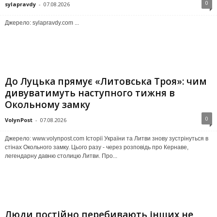
0
sylapravdy
-
07.08.2026
Джерело: sylapravdy.com ...
До Луцька прямує «Литовська Троя»: чим
дивуватимуть наступного тижня в
Окольному замку
0
VolynPost
-
07.08.2026
Джерело: www.volynpost.com Історії України та Литви знову зустрінуться в
стінах Окольного замку. Цього разу - через розповідь про Кернаве,
легендарну давню столицю Литви. Про...
Люди постійно перебивають інших не