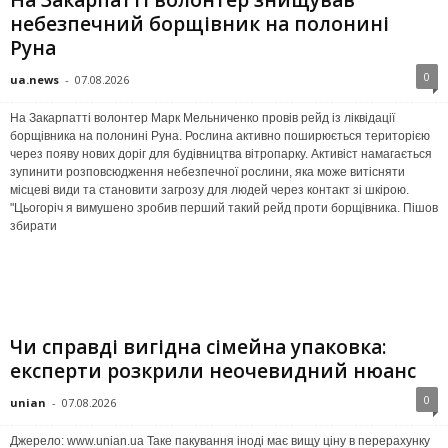
небезпечний борщівник на полонині
Руна
0
ua.news
-
07.08.2026
На Закарпатті волонтер Марк Мельниченко провів рейд із ліквідації
борщівника на полонині Руна. Рослина активно поширюється територією
через появу нових доріг для будівництва вітропарку. Активіст намагається
зупинити розповсюдження небезпечної рослини, яка може витісняти
місцеві види та становити загрозу для людей через контакт зі шкірою.
"Цьогоріч я вимушено зробив перший такий рейд проти борщівника. Пішов
збирати
Чи справді вигідна сімейна упаковка:
експерти розкрили неочевидний нюанс
0
unian
-
07.08.2026
Джерело: www.unian.ua Таке пакування іноді має вищу ціну в перерахунку