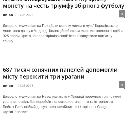
монету на честь тріумфу збірної з футболу
0
unian
-
07.08.2026
Джерело: www.unian.ua Придбати монету можна в музеї Королівського
монетного двору в Мадриді. Колекційний екземпляр виготовлено зі срібла
925 проби / фото ua.depositphotos.comВ Іспанії випустили пам'ятну
срібну...
687 тисяч сонячних панелей допомогли
місту пережити три урагани
0
unian
-
07.08.2026
Джерело: www.unian.ua Невелике місто у Флориді пережило три потужні
урагани поспіль без перебоїв з електропостачанням та інтернетом.
Бебкок-Ранч стійкий до сучасних стихійних лих / скріншот Google-
картиНевелике...