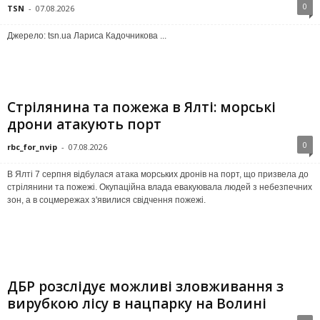
0
TSN
-
07.08.2026
Джерело: tsn.ua Лариса Кадочникова ...
Стрілянина та пожежа в Ялті: морські
дрони атакують порт
0
rbc_for_nvip
-
07.08.2026
В Ялті 7 серпня відбулася атака морських дронів на порт, що призвела до
стрілянини та пожежі. Окупаційна влада евакуювала людей з небезпечних
зон, а в соцмережах з'явилися свідчення пожежі.
ДБР розслідує можливі зловживання з
вирубкою лісу в нацпарку на Волині