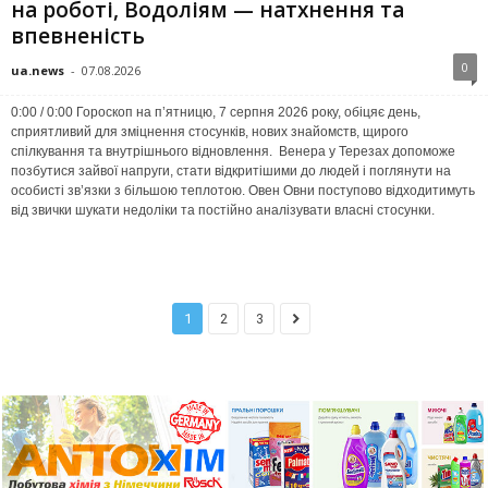
на роботі, Водоліям — натхнення та
впевненість
0
ua.news
-
07.08.2026
0:00 / 0:00 Гороскоп на п’ятницю, 7 серпня 2026 року, обіцяє день,
сприятливий для зміцнення стосунків, нових знайомств, щирого
спілкування та внутрішнього відновлення. Венера у Терезах допоможе
позбутися зайвої напруги, стати відкритішими до людей і поглянути на
особисті зв’язки з більшою теплотою. Овен Овни поступово відходитимуть
від звички шукати недоліки та постійно аналізувати власні стосунки.
1
2
3