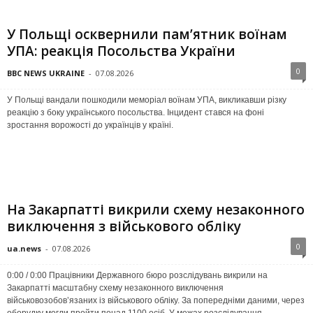
У Польщі осквернили пам’ятник воїнам
УПА: реакція Посольства України
0
BBC NEWS UKRAINE
-
07.08.2026
У Польщі вандали пошкодили меморіал воїнам УПА, викликавши різку
реакцію з боку українського посольства. Інцидент стався на фоні
зростання ворожості до українців у країні.
На Закарпатті викрили схему незаконного
виключення з військового обліку
0
ua.news
-
07.08.2026
0:00 / 0:00 Працівники Державного бюро розслідувань викрили на
Закарпатті масштабну схему незаконного виключення
військовозобов’язаних із військового обліку. За попередніми даними, через
оборудку могли пройти понад 1100 осіб. У межах розслідування