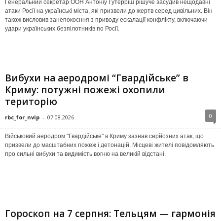
Генеральний секретар ООН Антоніу Ґутерріш рішуче засудив нещодавні
атаки Росії на українські міста, які призвели до жертв серед цивільних. Він
також висловив занепокоєння з приводу ескалації конфлікту, включаючи
удари українських безпілотників по Росії.
Вибухи на аеродромі “Гвардійське” в
Криму: потужні пожежі охопили
територію
0
rbc_for_nvip
-
07.08.2026
Військовий аеродром "Гвардійське" в Криму зазнав серйозних атак, що
призвели до масштабних пожеж і детонацій. Місцеві жителі повідомляють
про сильні вибухи та видимість вогню на великій відстані.
Гороскоп на 7 серпня: Тельцям — гармонія