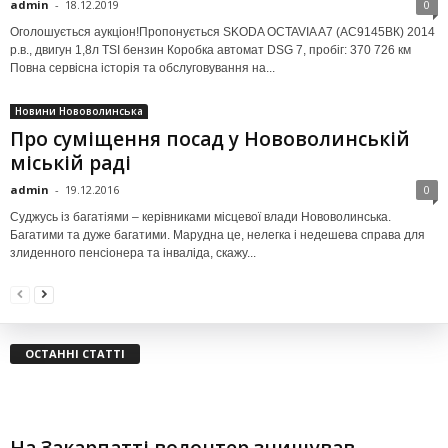
admin
-
18.12.2019
0
Оголошується аукціон!Пропонується SKODA OCTAVIA A7 (АС9145ВК) 2014
р.в., двигун 1,8л TSI бензин Коробка автомат DSG 7, пробіг: 370 726 км
Повна сервісна історія та обслуговування на...
Новини Нововолинська
Про суміщення посад у Нововолинській
міській раді
admin
-
19.12.2016
0
Суджусь із багатіями – керівниками місцевої влади Нововолинська.
Багатими та дуже багатими. Марудна це, нелегка і недешева справа для
злиденного пенсіонера та інваліда, скажу...
ОСТАННІ СТАТТІ
На Закарпатті волонтер знищував