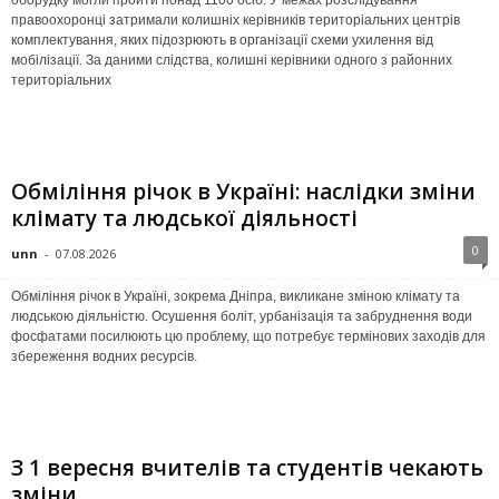
правоохоронці затримали колишніх керівників територіальних центрів
комплектування, яких підозрюють в організації схеми ухилення від
мобілізації. За даними слідства, колишні керівники одного з районних
територіальних
Обміління річок в Україні: наслідки зміни
клімату та людської діяльності
0
unn
-
07.08.2026
Обміління річок в Україні, зокрема Дніпра, викликане зміною клімату та
людською діяльністю. Осушення боліт, урбанізація та забруднення води
фосфатами посилюють цю проблему, що потребує термінових заходів для
збереження водних ресурсів.
З 1 вересня вчителів та студентів чекають
зміни