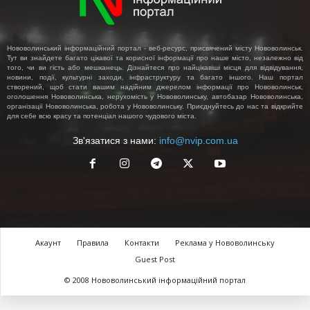
Нововолинський інформаційний портал - веб-ресурс, присвячений місту Нововолинськ.
Тут ви знайдете багато цікавої та корисної інформації про наше місто, незалежно від
того, чи ви гість або мешканець. Дізнайтеся про найцікавіші місця для відвідування,
новини, події, культурні заходи, інфраструктуру та багато іншого. Наш портал
створений, щоб стати вашим надійним джерелом інформації про Нововолинськ,
оголошення Нововолинська, нерухомість у Нововолинську, автобазар Нововолинська,
організації Нововолинська, робота у Нововолинську. Приєднуйтесь до нас та відкрийте
для себе всю красу та потенціал нашого чудового міста.
Зв'язатися з нами:
info@nvip.com.ua
Акаунт
Правила
Контакти
Реклама у Нововолинську
Guest Post
© 2008 Нововолинський інформаційний портал