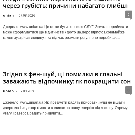
через грубість: причини набагато глибші
0
unian
-
07.08.2026
Джерело: www.unian.ua Це може бути ознакою СДУГ. Звичка перебивати
може сформуватися ще в дитинстві / фото ua.depositphotos.comМайже
кожен зустрічав людину, яка під час розмови регулярно перебиває...
Згідно з фен-шуй, ці помилки в спальні
заважають відпочинку: як покращити сон
0
unian
-
07.08.2026
Джерело: www.unian.ua Які предмети радять прибрати, куди не вішати
дзеркала і як декор кімнати впливає на нашу енергію під час сну. Окрему
увагу Траверса радить приділити...