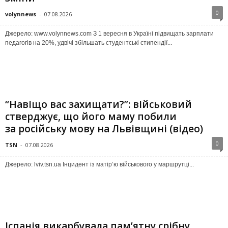
0
volynnews
-
07.08.2026
Джерело: www.volynnews.com З 1 вересня в Україні підвищать зарплати
педагогів на 20%, удвічі збільшать студентські стипендії...
“Навіщо вас захищати?”: військовий
стверджує, що його маму побили
за російську мову на Львівщині (відео)
0
TSN
-
07.08.2026
Джерело: lviv.tsn.ua Інцидент із матір’ю військового у маршрутці...
Іспанія викарбувала пам’ятну срібну