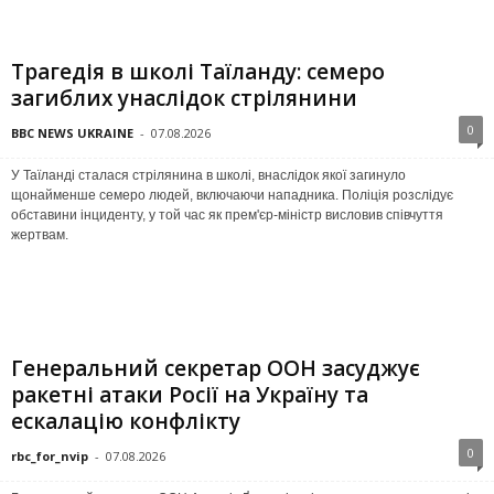
Трагедія в школі Таїланду: семеро
загиблих унаслідок стрілянини
0
BBC NEWS UKRAINE
-
07.08.2026
У Таїланді сталася стрілянина в школі, внаслідок якої загинуло
щонайменше семеро людей, включаючи нападника. Поліція розслідує
обставини інциденту, у той час як прем'єр-міністр висловив співчуття
жертвам.
Генеральний секретар ООН засуджує
ракетні атаки Росії на Україну та
ескалацію конфлікту
0
rbc_for_nvip
-
07.08.2026