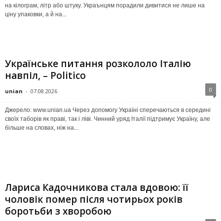
на кілограм, літр або штуку. Украънцям порадили дивитися не лише на
ціну упаковки, а й на...
Українське питання розкололо Італію
навпіл, – Politico
0
unian
-
07.08.2026
Джерело: www.unian.ua Через допомогу Україні сперечаються в середині
своїх таборів як праві, так і ліві. Чинний уряд Італії підтримує Україну, але
більше на словах, ніж на...
Лариса Кадочникова стала вдовою: її
чоловік помер після чотирьох років
боротьби з хворобою