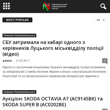
MOST POPULAR
All
Новини Нововолинська
СБУ затримала на хабарі одного з
керівників Луцького міськвідділу поліції
(відео)
admin
-
21.03.2017
0
Одного із заступників начальника Луцького міськвідділу поліції затримала
за хабарництво Служба безпеки України спільно з внутрішньою безпекою
Нацполіції та за процесуального керівництва прокуратури.Здирник у...
Новини Нововолинська
Аукціон: SKODA OCTAVIA A7 (АС9145ВК) та
SKODA SUPER B (АС0202ВЕ)