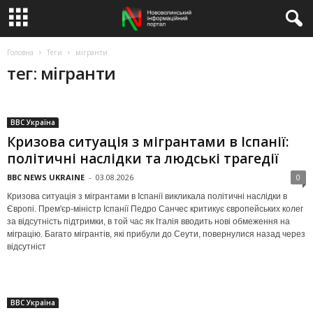
Головна
Теги
мігранти
тег: мігранти
BBC Україна
Кризова ситуація з мігрантами в Іспанії:
політичні наслідки та людські трагедії
BBC NEWS UKRAINE
-
03.08.2026
0
Кризова ситуація з мігрантами в Іспанії викликала політичні наслідки в
Європі. Прем'єр-міністр Іспанії Педро Санчес критикує європейських колег
за відсутність підтримки, в той час як Італія вводить нові обмеження на
міграцію. Багато мігрантів, які прибули до Сеути, повернулися назад через
відсутніст
BBC Україна