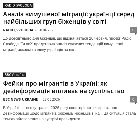
RADIO_SVOBODA
Аналіз вимушеної міграції: українці серед
найбільших груп біженців у світі
RADIO_SVOBODA
-
20.06.2026
0
До Всесвітнього дня біженців, що відзначається 20 червня, проєкт Радіо
Свобода "Ти як?" представив аналіз сучасних тенденцій вимушеної
міграції, зокрема впливу українців на цю...
BBC Україна
Фейки про мігрантів в Україні: як
дезінформація впливає на суспільство
BBC NEWS UKRAINE
-
28.05.2026
0
В Україні з початку травня 2026 року спостерігається зростання
дезінформації щодо мігрантів, зокрема іноземців з Індії. Ця ситуація стала
темою обговорення на зустрічі президента...