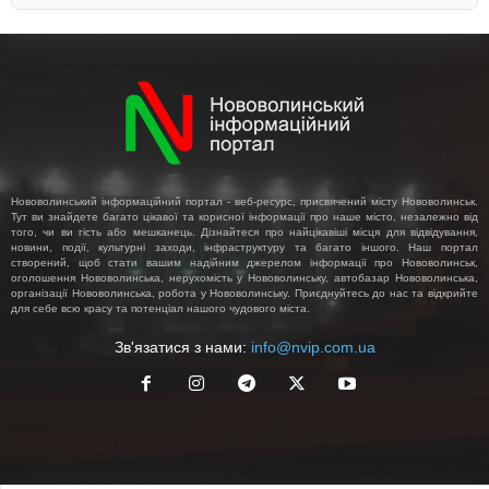
Нововолинський інформаційний портал - веб-ресурс, присвячений місту Нововолинськ.
Тут ви знайдете багато цікавої та корисної інформації про наше місто, незалежно від
того, чи ви гість або мешканець. Дізнайтеся про найцікавіші місця для відвідування,
новини, події, культурні заходи, інфраструктуру та багато іншого. Наш портал
створений, щоб стати вашим надійним джерелом інформації про Нововолинськ,
оголошення Нововолинська, нерухомість у Нововолинську, автобазар Нововолинська,
організації Нововолинська, робота у Нововолинську. Приєднуйтесь до нас та відкрийте
для себе всю красу та потенціал нашого чудового міста.
Зв'язатися з нами:
info@nvip.com.ua