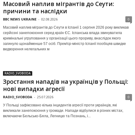
Масовий наплив мігрантів до Сеути:
причини та наслідки
BBC NEWS UKRAINE
-
02.08.2026
0
Масовий наплив мігрантів до Сеути в Іспанії 1 серпня 2026 року викликав
серйозні занепокоєння серед країн ЄС. Іспанська влада звинуватила
кримінальні угруповання у організації цього прориву, внаслідок якого
загинуло щонайменше 57 осіб. Прем'єр-міністр Іспанії пообіцяв швидке
видворення нелегальних м
RADIO_SVOBODA
Зростання нападів на українців у Польщі:
нові випадки агресії
RADIO_SVOBODA
-
25.07.2026
0
У Польщі зафіксовано кілька інцидентів агресії проти українців, які
викликали занепокоєння у громади. Напади відбулися в різних містах,
включаючи Бельсько-Бяла, Легницю та Познань, і...