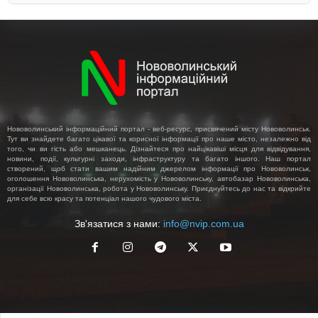
Нововолинський інформаційний портал - веб-ресурс, присвячений місту Нововолинськ.
Тут ви знайдете багато цікавої та корисної інформації про наше місто, незалежно від
того, чи ви гість або мешканець. Дізнайтеся про найцікавіші місця для відвідування,
новини, події, культурні заходи, інфраструктуру та багато іншого. Наш портал
створений, щоб стати вашим надійним джерелом інформації про Нововолинськ,
оголошення Нововолинська, нерухомість у Нововолинську, автобазар Нововолинська,
організації Нововолинська, робота у Нововолинську. Приєднуйтесь до нас та відкрийте
для себе всю красу та потенціал нашого чудового міста.
Зв'язатися з нами:
info@nvip.com.ua