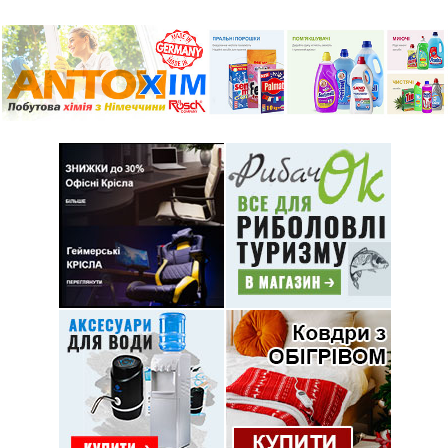
АНАЛІЗ ЕЛЕКТРОННИХ ЗАКУПІВЕЛЬ
ЦЕНТР СОЦСЛУЖБ ІНФОРМУЄ
УСЗН ІНФОРМУЄ
ОСНОВНІ ТЕНДЕНЦІЇ ЕКОНОМІЧНОГО І СОЦІАЛЬНОГО РОЗВИТКУ МІСТА
НОВИНИ ВОЛИНІ
ОСНОВНІ ПОКАЗНИКИ
МЕДИЦИНА
ПЛАНИ РОБОТИ ВИКОНАВЧОГО КОМІТЕТУ
2023
ІНФОРМАЦІЯ ДЛЯ ВПО
ІНФОРМАЦІЯ ПРО ОБ’ЄКТИ КОМУНАЛЬНОЇ ВЛАСНОСТІ
ПОЖЕЖНО-РЯТУВАЛЬНА ЧАСТИНА
НОВОВОЛИНСЬКА ТЕРИТОРІАЛЬНА ГРОМАДА
НОВИНИ НОВОВОЛИНСЬКА
ЦЕНТР ЗАЙНЯТОСТІ
КУЛЬТУРНО-МИСТЕЦЬКІ ЗАХОДИ