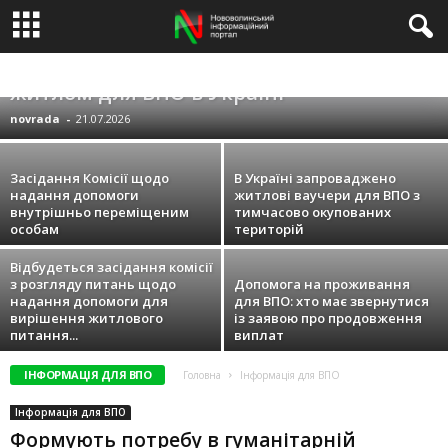
Запуск нової програми забезпечення
ДЛЯ УЧАСНИКІВ БОЙОВИХ ДІЙ
ПРОТОКОЛИ ЗАСІДАНЬ
ВІДДІЛ ПРАЦІ
житлом для ВПО в Україні
2023 ЗВІТИ ДЕПУТАТІВ МІСЬКОЇ РАДИ
ВІДЕО
ТЕЛЕКАНАЛ СТН
2024
СЛУЖБА У СПРАВАХ ДІТЕЙ ІНФОРМУЄ
novrada
-
21.07.2026
ПЛАНУВАННЯ РЕГУЛЯТОРНОЇ ДІЯЛЬНОСТІ
ПРОГРАМНО-ЦІЛЬОВИЙ МЕТОД
УЧАСНИКІВ АТО
ВЕТЕРАНСЬКА ПОЛІТИКА
ЗАПОБІГАННЯ ПРОЯВАМ КОРУПЦІЇ
ЖКГ
ЖИТЛОВІ ПИТАННЯ
ПОДАТКОВА ІНСПЕКЦІЯ
Засідання Комісії щодо
В Україні запроваджено
ПЕРЕЛІК ОБ’ЄКТІВ ОРЕНДИ ДРУГОГО ТИПУ
надання допомоги
житлові ваучери для ВПО з
ЩО ПІДЛЯГАЮТЬ ПРИВАТИЗАЦІЇ
внутрішньо переміщеним
тимчасово окупованих
ПЕРЕЛІК ОБ’ЄКТІВ КОМУНАЛЬНОЇ ВЛАСНОСТІ
КОНКУРСИ РАДА
ПЛАНИ РОБОТИ МІСЬКОЇ РАДИ
УПРАВЛІННЯ ПФУ
ОЧИЩЕННЯ ВЛАДИ
особам
територій
ПІДПРИЄМНИЦТВО
2025 ЗВІТИ ДЕПУТАТІВ МІСЬКОЇ РАДИ
2026
БЕЗБАРЄРНІСТЬ
ВІДДІЛ МОЛОДІ ТА СПОРТУ ІНФОРМУЄ
ПРО МІСТО
Відбудеться засідання комісії
ЦЕНТР ПРОБАЦІЇ
ДОСТУП ДО ПУБЛІЧНОЇ ІНФОРМАЦІЇ
з розгляду питань щодо
Допомога на проживання
СПОРТ У НОВОВОЛИНСЬКУ
2024 ЗВІТИ ДЕПУТАТІВ МІСЬКОЇ РАДИ
2025
надання допомоги для
для ВПО: хто має звернутися
ВІДСТЕЖЕННЯ РЕЗУЛЬТАТИВНОСТІ РЕГУЛЯТОРНИХ АКТІВ
ОПРИЛЮДНЕННЯ ПРОЕКТІВ РЕГУЛЯТОРНИХ АКТІВ
КОНКУРСИ.
вирішення житлового
із заявою про продовження
УСВП ІНФОРМУЄ
ПІДТРИМКА ОСІБ З ОБМЕЖЕНИМИ МОЖЛИВОСТЯМИ
питання...
виплат
СОЦІАЛЬНА ПОЛІТИКА
ПІДТРИМКА ВПО
ЕКОЛОГІЯ
ВІЙНА
НОВИНИ МІСТА
НОВИНИ КОМПАНІЙ
НОВИНИ САЙТУ
ЗМІ
СПОРТ
ІНФОРМАЦІЯ ДЛЯ ВПО
Головна
Інформація для ВПО
ПОЛІТИКА
КРИМІНАЛ
КОРИСНЕ
АНОНСИ
КУЛЬТУРА
ОСВІТА
РЕЛІГІЯ
ОБЛАСТЬ
ЕКОНОМІКА
ПОДІЇ
ВЛАДА
СОЦІУМ
РІЗНЕ
ПРАВОВА ДОПОМОГА
КОНКУРСИ КАДРИ
Інформація для ВПО
ЩОДО ЯКИХ ПРИЙНЯТО РІШЕННЯ ПРО ПРИВАТИЗАЦІЮ
Формують потребу в гуманітарній
ПЕРЕЛІК ОБ’ЄКТІВ ОРЕНДИ ПЕРШОГО ТИПУ