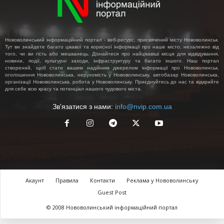
Нововолинський інформаційний портал - веб-ресурс, присвячений місту Нововолинськ.
Тут ви знайдете багато цікавої та корисної інформації про наше місто, незалежно від
того, чи ви гість або мешканець. Дізнайтеся про найцікавіші місця для відвідування,
новини, події, культурні заходи, інфраструктуру та багато іншого. Наш портал
створений, щоб стати вашим надійним джерелом інформації про Нововолинськ,
оголошення Нововолинська, нерухомість у Нововолинську, автобазар Нововолинська,
організації Нововолинська, робота у Нововолинську. Приєднуйтесь до нас та відкрийте
для себе всю красу та потенціал нашого чудового міста.
Зв'язатися з нами:
info@nvip.com.ua
Акаунт
Правила
Контакти
Реклама у Нововолинську
Guest Post
© 2008 Нововолинський інформаційний портал