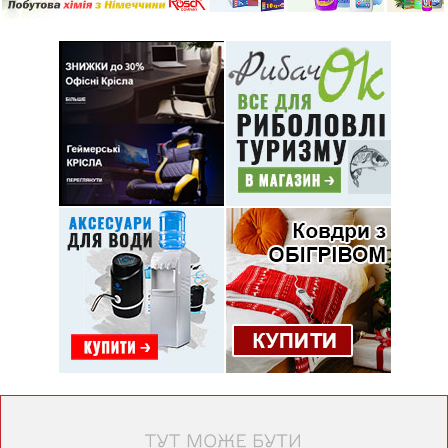
АНАЛІЗ ЕЛЕКТРОННИХ ЗАКУПІВЕЛЬ
ЦЕНТР СОЦСЛУЖБ ІНФОРМУЄ
УСЗН ІНФОРМУЄ
ОСНОВНІ ТЕНДЕНЦІЇ ЕКОНОМІЧНОГО І СОЦІАЛЬНОГО РОЗВИТКУ МІСТА
НОВИНИ ВОЛИНІ
ОСНОВНІ ПОКАЗНИКИ
МЕДИЦИНА
ПЛАНИ РОБОТИ ВИКОНАВЧОГО КОМІТЕТУ
2023
ІНФОРМАЦІЯ ДЛЯ ВПО
ІНФОРМАЦІЯ ПРО ОБ’ЄКТИ КОМУНАЛЬНОЇ ВЛАСНОСТІ
ПОЖЕЖНО-РЯТУВАЛЬНА ЧАСТИНА
НОВОВОЛИНСЬКА ТЕРИТОРІАЛЬНА ГРОМАДА
НОВИНИ НОВОВОЛИНСЬКА
ЦЕНТР ЗАЙНЯТОСТІ
КУЛЬТУРНО-МИСТЕЦЬКІ ЗАХОДИ