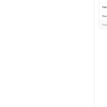
Продам Mazda CX-7 2011.
Євр
ТЕРМІНОВО!
Пол
Кур