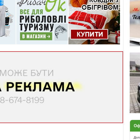
А
С
Оф
Дол