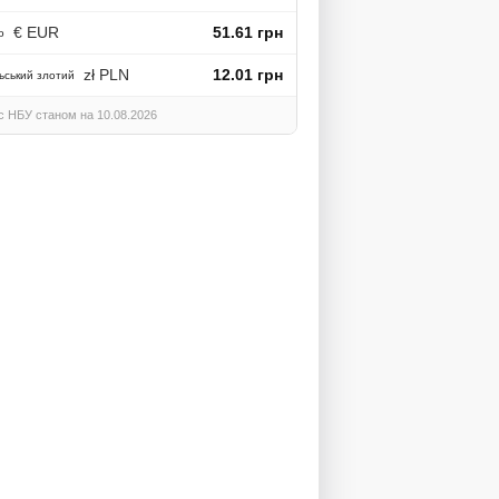
AvtoLife: ремонт ходової
€ EUR
51.61 грн
о
частини та підвіски
zł PLN
12.01 грн
ьський злотий
с НБУ станом на 10.08.2026