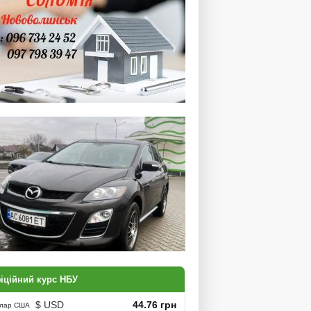
гентство нерухомості (
оломія )
іційний курс НБУ
$ USD
44.76 грн
лар США