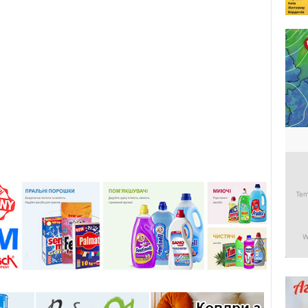
Міжнародні Перевезення.
Віза в Польщу та офіційне
Працевлаштування.
KANTOL